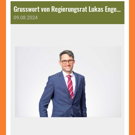
Grusswort von Regierungsrat Lukas Engelberger zum 4. ITF Muttenz Open M25.
09.08.2024